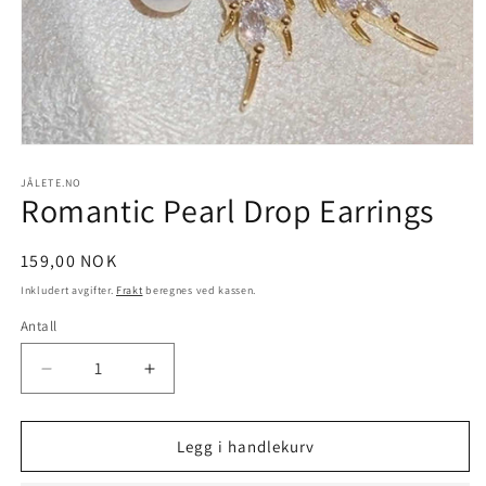
Åpne
medie
1
JÅLETE.NO
Romantic Pearl Drop Earrings
i
modal
Vanlig
159,00 NOK
pris
Inkludert avgifter.
Frakt
beregnes ved kassen.
Antall
Antall
Senk
Øk
antallet
antallet
for
for
Romantic
Romantic
Legg i handlekurv
Pearl
Pearl