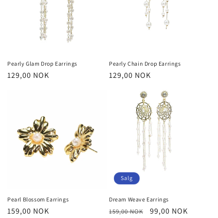
Pearly Glam Drop Earrings
Pearly Chain Drop Earrings
Vanlig
129,00 NOK
Vanlig
129,00 NOK
pris
pris
Salg
Pearl Blossom Earrings
Dream Weave Earrings
Vanlig
159,00 NOK
Vanlig
Salgspris
99,00 NOK
159,00 NOK