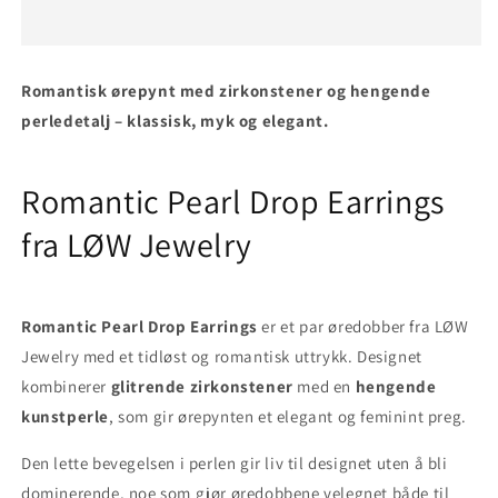
Drop
Drop
Earrings
Earrings
Romantisk ørepynt med zirkonstener og hengende
perledetalj – klassisk, myk og elegant.
Romantic Pearl Drop Earrings
fra LØW Jewelry
Romantic Pearl Drop Earrings
er et par øredobber fra LØW
Jewelry med et tidløst og romantisk uttrykk. Designet
kombinerer
glitrende zirkonstener
med en
hengende
kunstperle
, som gir ørepynten et elegant og feminint preg.
Den lette bevegelsen i perlen gir liv til designet uten å bli
dominerende, noe som gjør øredobbene velegnet både til