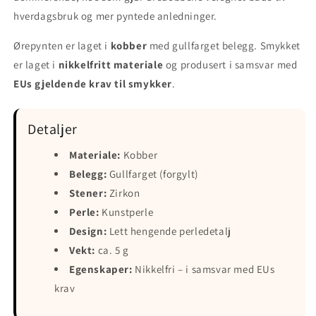
hverdagsbruk og mer pyntede anledninger.
Ørepynten er laget i
kobber
med gullfarget belegg. Smykket
er laget i
nikkelfritt materiale
og produsert i samsvar med
EUs gjeldende krav til smykker
.
Detaljer
Materiale:
Kobber
Belegg:
Gullfarget (forgylt)
Stener:
Zirkon
Perle:
Kunstperle
Design:
Lett hengende perledetalj
Vekt:
ca. 5 g
Egenskaper:
Nikkelfri – i samsvar med EUs
krav