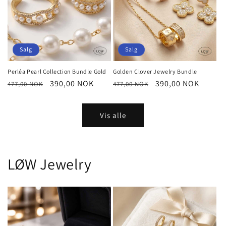
Salg
Salg
Perléa Pearl Collection Bundle Gold
Golden Clover Jewelry Bundle
Vanlig
Salgspris
390,00 NOK
Vanlig
Salgspris
390,00 NOK
477,00 NOK
477,00 NOK
pris
pris
Vis alle
LØW Jewelry