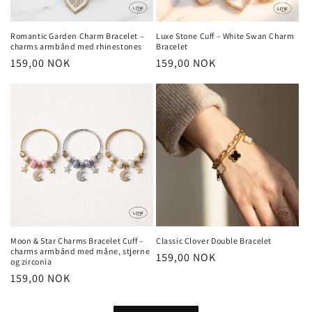
Romantic Garden Charm Bracelet –
Luxe Stone Cuff – White Swan Charm
charms armbånd med rhinestones
Bracelet
Vanlig
159,00 NOK
Vanlig
159,00 NOK
pris
pris
Moon & Star Charms Bracelet Cuff –
Classic Clover Double Bracelet
charms armbånd med måne, stjerne
Vanlig
159,00 NOK
og zirconia
pris
Vanlig
159,00 NOK
pris