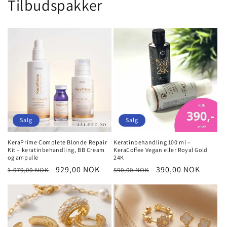
Tilbudspakker
Salg
Salg
KeraPrime Complete Blonde Repair
Keratinbehandling 100 ml –
Kit – keratinbehandling, BB Cream
KeraCoffee Vegan eller Royal Gold
og ampulle
24K
Vanlig
Salgspris
929,00 NOK
Vanlig
Salgspris
390,00 NOK
1.079,00 NOK
590,00 NOK
pris
pris