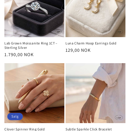
Lab Grown Moissanite Ring 1CT –
Luna Charm Hoop Earrings Gold
Sterling Silver
Vanlig
129,00 NOK
Vanlig
1.790,00 NOK
pris
pris
Salg
Clover Spinner Ring Gold
Subtle Sparkle Click Bracelet