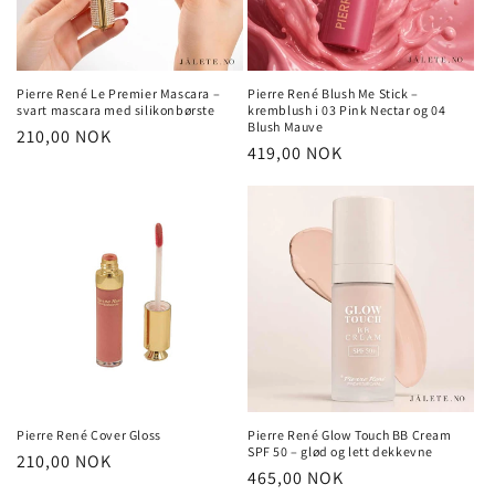
Pierre René Le Premier Mascara –
Pierre René Blush Me Stick –
svart mascara med silikonbørste
kremblush i 03 Pink Nectar og 04
Blush Mauve
Vanlig
210,00 NOK
Vanlig
419,00 NOK
pris
pris
Pierre René Cover Gloss
Pierre René Glow Touch BB Cream
SPF 50 – glød og lett dekkevne
Vanlig
210,00 NOK
Vanlig
465,00 NOK
pris