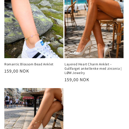
Romantic Blossom Bead Anklet
Layered Heart Charm Anklet –
Gullfarget ankellenke med zirconia |
Vanlig
159,00 NOK
LØW Jewelry
pris
Vanlig
159,00 NOK
pris