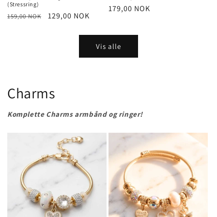
(Stressring)
Vanlig
179,00 NOK
Vanlig
Salgspris
129,00 NOK
159,00 NOK
pris
pris
Vis alle
Charms
Komplette Charms armbånd og ringer!