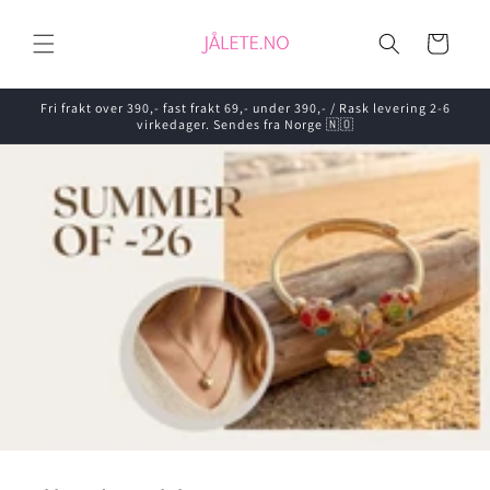
Gå videre
til
Handlekurv
innholdet
Fri frakt over 390,- fast frakt 69,- under 390,- / Rask levering 2-6
virkedager. Sendes fra Norge 🇳🇴