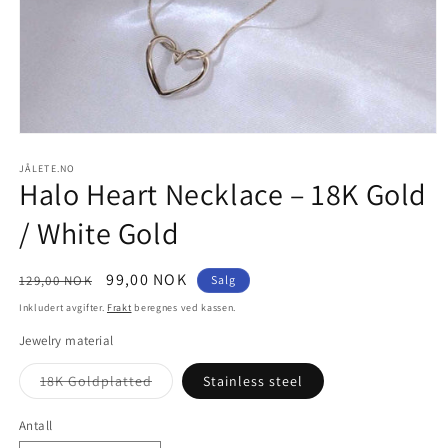
Åpne
medie
1
JÅLETE.NO
Halo Heart Necklace – 18K Gold
i
modal
/ White Gold
Vanlig
Salgspris
99,00 NOK
129,00 NOK
Salg
pris
Inkludert avgifter.
Frakt
beregnes ved kassen.
Jewelry material
Varianten
18K Goldplatted
Stainless steel
er
utsolgt
eller
Antall
Antall
utilgjengelig