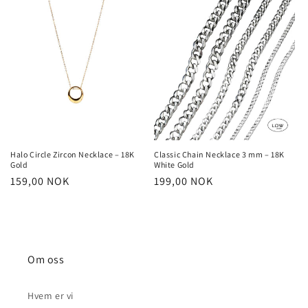
Halo Circle Zircon Necklace – 18K
Classic Chain Necklace 3 mm – 18K
Gold
White Gold
Vanlig
159,00 NOK
Vanlig
199,00 NOK
pris
pris
Om oss
Hvem er vi