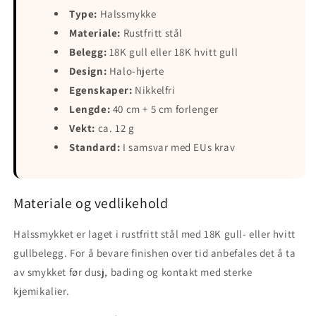
Type:
Halssmykke
Materiale:
Rustfritt stål
Belegg:
18K gull eller 18K hvitt gull
Design:
Halo-hjerte
Egenskaper:
Nikkelfri
Lengde:
40 cm + 5 cm forlenger
Vekt:
ca. 12 g
Standard:
I samsvar med EUs krav
Materiale og vedlikehold
Halssmykket er laget i rustfritt stål med 18K gull- eller hvitt
gullbelegg. For å bevare finishen over tid anbefales det å ta
av smykket før dusj, bading og kontakt med sterke
kjemikalier.