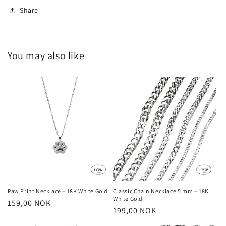
Share
You may also like
Paw Print Necklace – 18K White Gold
Classic Chain Necklace 5 mm – 18K
White Gold
Vanlig
159,00 NOK
Vanlig
199,00 NOK
pris
pris