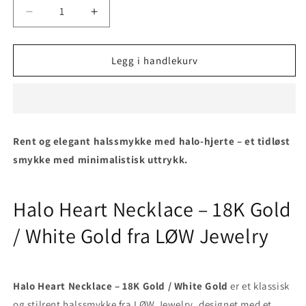
Senk
Øk
antallet
antallet
for
for
Halo
Halo
Legg i handlekurv
Heart
Heart
Necklace
Necklace
–
–
18K
18K
Gold
Gold
Rent og elegant halssmykke med halo-hjerte – et tidløst
/
/
smykke med minimalistisk uttrykk.
White
White
Gold
Gold
Halo Heart Necklace – 18K Gold
/ White Gold fra LØW Jewelry
Halo Heart Necklace – 18K Gold / White Gold
er et klassisk
og stilrent halssmykke fra LØW Jewelry, designet med et