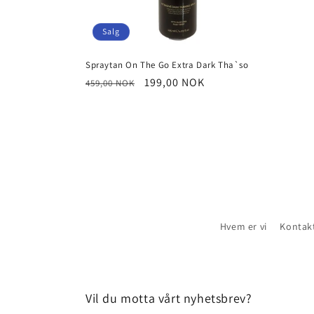
Salg
Spraytan On The Go Extra Dark Tha`so
Vanlig
Salgspris
199,00 NOK
459,00 NOK
pris
Hvem er vi
Kontak
Vil du motta vårt nyhetsbrev?