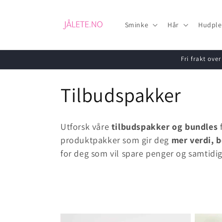
Gå videre
til
innholdet
Sminke
Hår
Hudple
Fri frakt ove
S
Tilbudspakker
a
Utforsk våre
tilbudspakker og bundles
m
produktpakker som gir deg
mer verdi, b
for deg som vil spare penger og samtidig
l
i