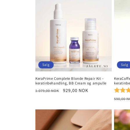
n
g
:
Salg
Salg
KeraPrime Complete Blonde Repair Kit –
KeraCoff
keratinbehandling, BB Cream og ampulle
keratinb
Karakte
Vanlig
Salgspris
929,00 NOK
1.079,00 NOK
pris
Vanlig
590,00 
pris