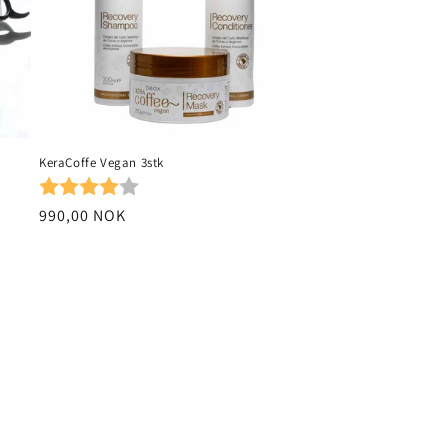
KeraCoffe Vegan 3stk
Karakter:
4.0 av 5 mulige
Vanlig
990,00 NOK
pris