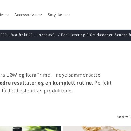
ie
Accessorize
Smykker
r 390,- fast frakt 69,- under 390,- / Rask levering 2-6 virkedager. Sendes 
fra LØW og KeraPrime – nøye sammensatte
edre resultater og en komplett rutine
. Perfekt
 få det beste ut av produktene.
Sorter e