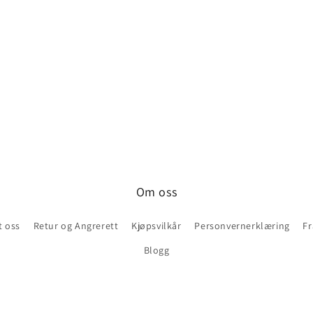
Om oss
t oss
Retur og Angrerett
Kjøpsvilkår
Personvernerklæring
Fr
Blogg