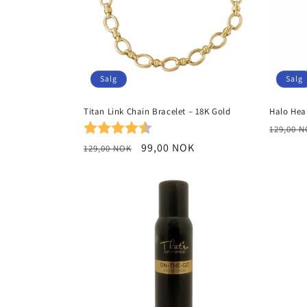
Salg
Salg
Titan Link Chain Bracelet – 18K Gold
Halo Hear
Karakter:
4.5 av 5 mulige
Vanlig
129,00 
pris
Vanlig
Salgspris
99,00 NOK
129,00 NOK
pris