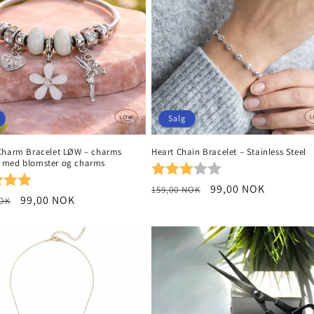
Salg
Charm Bracelet LØW – charms
Heart Chain Bracelet – Stainless Steel
med blomster og charms
Karakter:
3.0 av 5 mulige
r:
5.0 av 5 mulige
Vanlig
Salgspris
99,00 NOK
159,00 NOK
Salgspris
99,00 NOK
NOK
pris