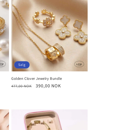
Salg
Golden Clover Jewelry Bundle
Vanlig
Salgspris
390,00 NOK
477,00 NOK
pris