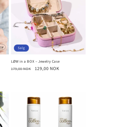
Salg
LØW in a BOX – Jewelry Case
Vanlig
Salgspris
129,00 NOK
179,00 NOK
pris