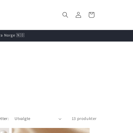
Logg
Handlekurv
inn
fra Norge 🇳🇴
tter:
13 produkter