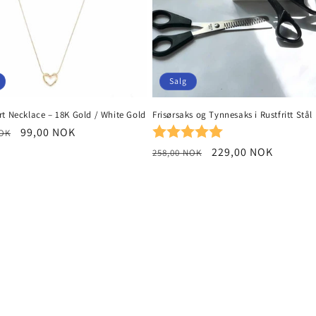
Salg
t Necklace – 18K Gold / White Gold
Frisørsaks og Tynnesaks i Rustfritt Stål
Karakter:
5.0 av 5 mulige
Salgspris
99,00 NOK
NOK
Vanlig
Salgspris
229,00 NOK
258,00 NOK
pris