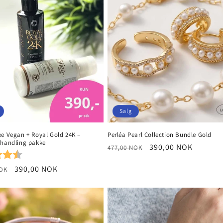
Salg
ee Vegan + Royal Gold 24K –
Perléa Pearl Collection Bundle Gold
ehandling pakke
Vanlig
Salgspris
390,00 NOK
477,00 NOK
r:
4.3 av 5 mulige
pris
Salgspris
390,00 NOK
NOK