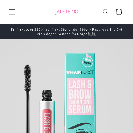
Gå videre
til
Handlekurv
innholdet
Fri frakt over 390,- fast frakt 69,- under 390,- / Rask levering 2-6
virkedager. Sendes fra Norge 🇳🇴