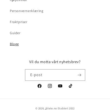
Personvernerklæring
Fraktpriser
Guider
Blogg
Vil du motta vårt nyhetsbrev?
E-post
Facebook
Instagram
YouTube
TikTok
Betalingsmåter
© 2026,
jålete.no
Etablert 2022