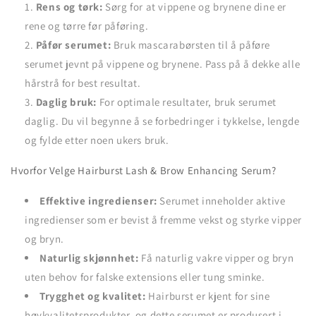
Rens og tørk:
Sørg for at vippene og brynene dine er
rene og tørre før påføring.
Påfør serumet:
Bruk mascarabørsten til å påføre
serumet jevnt på vippene og brynene. Pass på å dekke alle
hårstrå for best resultat.
Daglig bruk:
For optimale resultater, bruk serumet
daglig. Du vil begynne å se forbedringer i tykkelse, lengde
og fylde etter noen ukers bruk.
Hvorfor Velge Hairburst Lash & Brow Enhancing Serum?
Effektive ingredienser:
Serumet inneholder aktive
ingredienser som er bevist å fremme vekst og styrke vipper
og bryn.
Naturlig skjønnhet:
Få naturlig vakre vipper og bryn
uten behov for falske extensions eller tung sminke.
Trygghet og kvalitet:
Hairburst er kjent for sine
høykvalitetsprodukter, og dette serumet er produsert i